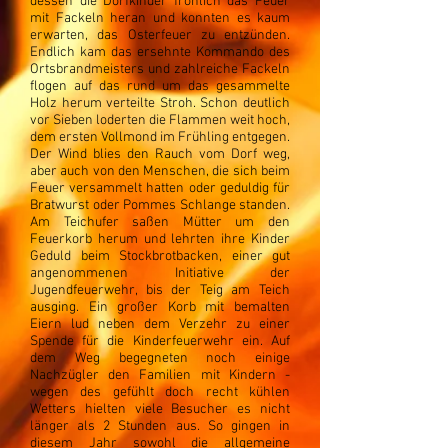
dessen die Dorfkinder fröhlich das Feuer
mit Fackeln heran und konnten es kaum
erwarten, das Osterfeuer zu entzünden.
Endlich kam das ersehnte Kommando des
Ortsbrandmeisters und zahlreiche Fackeln
flogen auf das rund um das gesammelte
Holz herum verteilte Stroh. Schon deutlich
vor Sieben loderten die Flammen weit hoch,
dem ersten Vollmond im Frühling entgegen.
Der Wind blies den Rauch vom Dorf weg,
aber auch von den Menschen, die sich beim
Feuer versammelt hatten oder geduldig für
Bratwurst oder Pommes Schlange standen.
Am Teichufer saßen Mütter um den
Feuerkorb herum und lehrten ihre Kinder
Geduld beim Stockbrotbacken, einer gut
angenommenen Initiative der
Jugendfeuerwehr, bis der Teig am Teich
ausging. Ein großer Korb mit bemalten
Eiern lud neben dem Verzehr zu einer
Spende für die Kinderfeuerwehr ein. Auf
dem Weg begegneten noch einige
Nachzügler den Familien mit Kindern -
wegen des gefühlt doch recht kühlen
Wetters hielten viele Besucher es nicht
länger als 2 Stunden aus. So gingen in
diesem Jahr sowohl die allgemeine