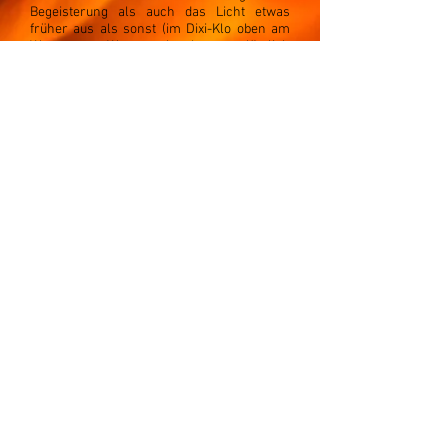
Begeisterung als auch das Licht etwas
früher aus als sonst (im Dixi-Klo oben am
Waggumer Weg verlosch es plötzlich
überraschend). Denn während unter dem
Pavillondach ein harter Kern sich noch an
den Getränken festhielt, wurde der Moppel
(Stromerzeuger) gemäß Vorankündigung
heruntergefahren und mit den nicht
verzehrten Vorräten im Container verstaut.
Das fahle Licht des freundlichen Vollmonds
reichte ja für den Nachhauseweg allemal
aus. Das Feuer flackerte noch friedlich über
den Sonntag hinaus: Osterfeuer unten am
Bechtsbütteler Kiesteich.
Gott zur Ehr, dem