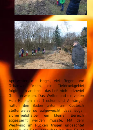
Aprilwetter mit Hagel, viel Regen und
Orkanwindstärken, ein Tiefdruckgebiet
folgte dem anderen, das ließ nicht allzuviel
Gutes erwarten. Das Wetter und die vielen
Holz-Fahrten mit Trecker und Anhänger
hatten den Boden unten am Kiesteich
stellenweise so aufgeweicht, dass sogar
sicherheitshalber ein kleiner Bereich
abgesperrt werden musste. Mit dem
Westwind im Rücken trugen ungeachtet