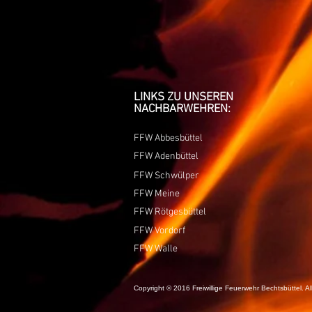
LINKS ZU UNSEREN
NACHBARWEHREN:
FFW Abbesbüttel
FFW Adenbüttel
FFW Schwülper
FFW Meine
FFW Rötgesbüttel
FFW Vordorf
FFW Walle
Copyright © 2016 Freiwillige Feuerwehr Bechtsbüttel. A