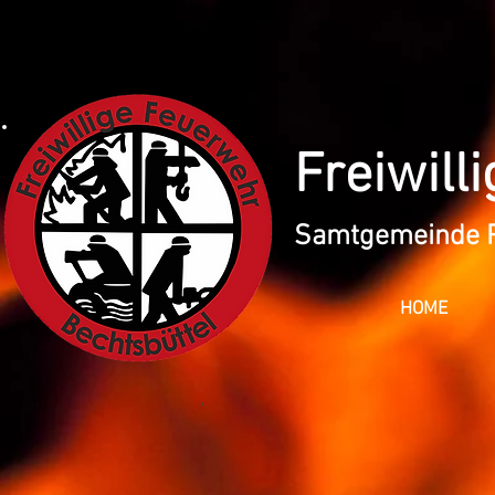
​ Freiwi
Samtgemeinde P
HOME