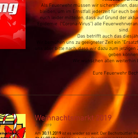
Als Feuerwehr müssen wir sicherstellen, das
bleiben, um im Ernstfall jederzeit für euch b
euch leider mitteilen, dass auf Grund der aktu
Epidemie ("Corona-Virus") alle Feuerwehrveran
sind.
Das betrifft auch das diesjäh
Wir bemühen uns zu geeigneter Zeit ein "Ersatzf
uns aber bitte nach, dass wir dazu zum jetzigen 
geben können
Wir wünschen allen weiterhin 
Eure Feuerwehr Bech
Weihnachtsmarkt 2019
29.11.2019
Am
30.11.2019
ist es wieder so weit. Der Bechstbüttler 