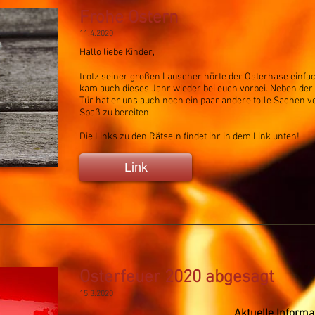
Frohe Ostern
11.4.2020
Hallo liebe Kinder,
trotz seiner großen Lauscher hörte der Osterhase einfac
kam auch dieses Jahr wieder bei euch vorbei. Neben der
Tür hat er uns auch noch ein paar andere tolle Sachen v
Spaß zu bereiten.
Die Links zu den Rätseln findet ihr in dem Link unten!
Link
Osterfeuer 2020 abgesagt
15.3.2020
Aktuelle Informa