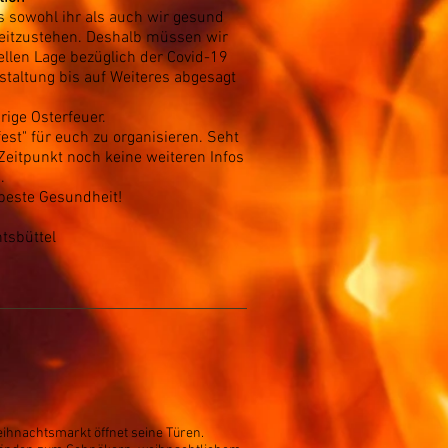
s sowohl ihr als auch wir gesund
ereitzustehen. Deshalb müssen wir
ellen Lage bezüglich der Covid-19
staltung bis auf Weiteres abgesagt
rige Osterfeuer.
est" für euch zu organisieren. Seht
Zeitpunkt noch keine weiteren Infos
.
beste Gesundheit!
tsbüttel
Weihnachtsmarkt öffnet seine Türen.