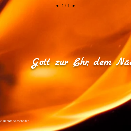
1 / 1
◄
►
Gott zur Ehr, dem Näc
lle Rechte vorbehalten.