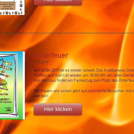
Osterfeuer
19.4.2019
Am 20.04.2019 ist es wieder soweit. Das traditionelle Ost
Treffen und Start ist wieder um 18:30 Uhr am alten Gerä
Von dort aus findet ein Fackelzug zum Platz des Osterfeue
Wir freuen uns schon jetzt auf zahlreiche Besucher, mi
werden!
Hier klicken