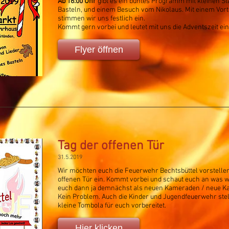
Ab 16:00 Uhr
gibt es ein buntes Programm mit kleinen 
Basteln, und einem Besuch vom Nikolaus. Mit einem Vor
stimmen wir uns festlich ein.
Kommt gern vorbei und leutet mit uns die Adventszeit ein
Flyer öffnen
Tag der offenen Tür
31.5.2019
Wir möchten euch die Feuerwehr Bechtsbüttel vorstellen
offenen Tür ein. Kommt vorbei und schaut euch an was wi
euch dann ja demnächst als neuen Kameraden / neue Ka
Kein Problem. Auch die Kinder und Jugendfeuerwehr stellt
kleine Tombola für euch vorbereitet.
Hier klicken