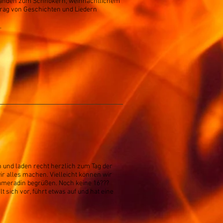
Ständen zum Schnökern, weihnachtlichem
trag von Geschichten und Liedern
.
 und laden recht herzlich zum Tag der
r alles machen. Vielleicht können wir
meradin begrüßen. Noch keine 16???
 sich vor, führt etwas auf und hat eine